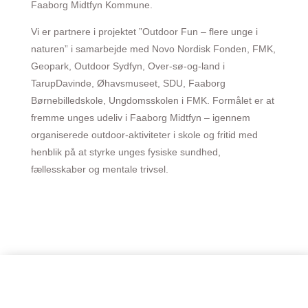
Faaborg Midtfyn Kommune.
Vi er partnere i projektet ”Outdoor Fun – flere unge i
naturen” i samarbejde med Novo Nordisk Fonden, FMK,
Geopark, Outdoor Sydfyn, Over-sø-og-land i
TarupDavinde, Øhavsmuseet, SDU, Faaborg
Børnebilledskole, Ungdomsskolen i FMK. Formålet er at
fremme unges udeliv i Faaborg Midtfyn – igennem
organiserede outdoor-aktiviteter i skole og fritid med
henblik på at styrke unges fysiske sundhed,
fællesskaber og mentale trivsel.