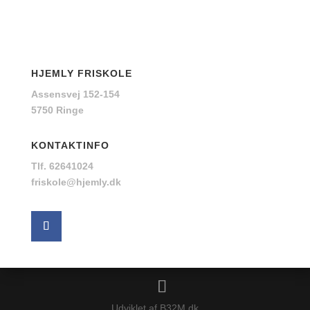
HJEMLY FRISKOLE
Assensvej 152-154
5750 Ringe
KONTAKTINFO
Tlf. 62641024
friskole@hjemly.dk
Udviklet af B32M.dk